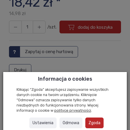
18,42 zł *
14,98 zł
/szt.
dodaj do koszyka
Zapytaj o cenę hurtową
Drukuj
Informacja o cookies
Dostawa 24
Gwarancja
Zwrot
Klikając “Zgoda” akceptujesz zapisywanie wszystkich
w 24h
Przez 1 rok
Do 14 dni
danych cookie na twoim urządzeniu. Kliknięcie
“Odmowa” oznacza zapisywanie tylko danych
niezbędnych do funkcjonowania strony. Więcej
informacji o cookie w
polityce prywatności
.
Złącze blatu LINK-IT antracyt
Ustawienia
Odmowa
Zgoda
Opis produktu