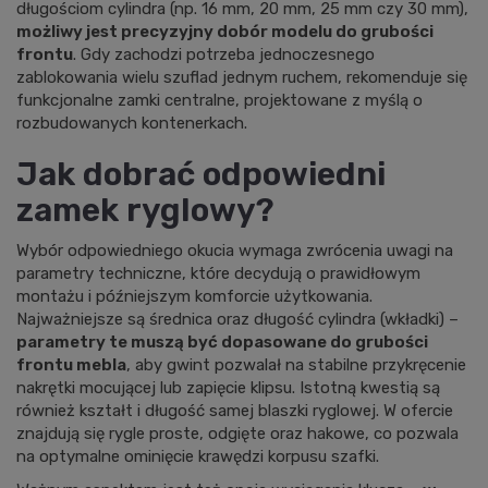
długościom cylindra (np. 16 mm, 20 mm, 25 mm czy 30 mm),
możliwy jest precyzyjny dobór modelu do grubości
frontu
. Gdy zachodzi potrzeba jednoczesnego
zablokowania wielu szuflad jednym ruchem, rekomenduje się
funkcjonalne
zamki centralne
, projektowane z myślą o
rozbudowanych kontenerkach.
Jak dobrać odpowiedni
zamek ryglowy?
Wybór odpowiedniego okucia wymaga zwrócenia uwagi na
parametry techniczne, które decydują o prawidłowym
montażu i późniejszym komforcie użytkowania.
Najważniejsze są średnica oraz długość cylindra (wkładki) –
parametry te muszą być dopasowane do grubości
frontu mebla
, aby gwint pozwalał na stabilne przykręcenie
nakrętki mocującej lub zapięcie klipsu. Istotną kwestią są
również kształt i długość samej blaszki ryglowej. W ofercie
znajdują się rygle proste, odgięte oraz hakowe, co pozwala
na optymalne ominięcie krawędzi korpusu szafki.