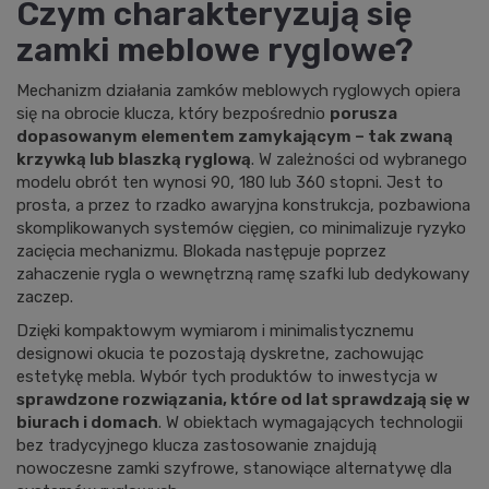
Czym charakteryzują się
zamki meblowe ryglowe?
Mechanizm działania zamków meblowych ryglowych opiera
się na obrocie klucza, który bezpośrednio
porusza
dopasowanym elementem zamykającym – tak zwaną
krzywką lub blaszką ryglową
. W zależności od wybranego
modelu obrót ten wynosi 90, 180 lub 360 stopni. Jest to
prosta, a przez to rzadko awaryjna konstrukcja, pozbawiona
skomplikowanych systemów cięgien, co minimalizuje ryzyko
zacięcia mechanizmu. Blokada następuje poprzez
zahaczenie rygla o wewnętrzną ramę szafki lub dedykowany
zaczep.
Dzięki kompaktowym wymiarom i minimalistycznemu
designowi okucia te pozostają dyskretne, zachowując
estetykę mebla. Wybór tych produktów to inwestycja w
sprawdzone rozwiązania, które od lat sprawdzają się w
biurach i domach
. W obiektach wymagających technologii
bez tradycyjnego klucza zastosowanie znajdują
nowoczesne
zamki szyfrowe
, stanowiące alternatywę dla