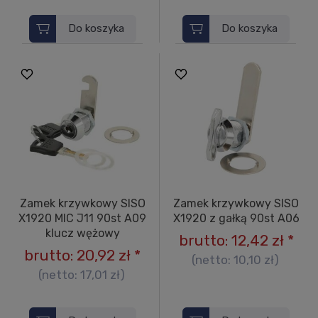
Do koszyka
Do koszyka
Zamek krzywkowy SISO
Zamek krzywkowy SISO
X1920 MIC J11 90st A09
X1920 z gałką 90st A06
klucz wężowy
brutto:
12,42 zł
*
brutto:
20,92 zł
*
(netto:
10,10 zł
)
(netto:
17,01 zł
)