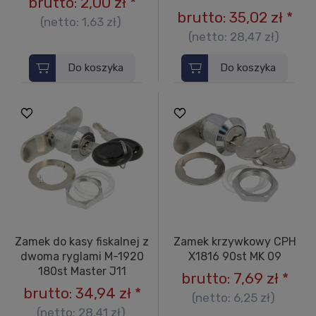
brutto:
2,00 zł
*
brutto:
35,02 zł
*
(netto:
1,63 zł
)
(netto:
28,47 zł
)
Do koszyka
Do koszyka
Zamek do kasy fiskalnej z
Zamek krzywkowy CPH
dwoma ryglami M-1920
X1816 90st MK 09
180st Master J11
brutto:
7,69 zł
*
brutto:
34,94 zł
*
(netto:
6,25 zł
)
(netto:
28,41 zł
)