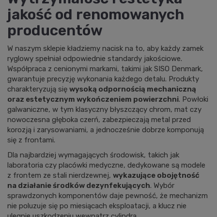
jakość od renomowanych
producentów
W naszym sklepie kładziemy nacisk na to, aby każdy zamek
ryglowy spełniał odpowiednie standardy jakościowe.
Współpraca z cenionymi markami, takimi jak SISO Denmark,
gwarantuje precyzję wykonania każdego detalu. Produkty
charakteryzują się
wysoką odpornością mechaniczną
oraz estetycznym wykończeniem powierzchni
. Powłoki
galwaniczne, w tym klasyczny błyszczący chrom, mat czy
nowoczesna głęboka czerń, zabezpieczają metal przed
korozją i zarysowaniami, a jednocześnie dobrze komponują
się z frontami.
Dla najbardziej wymagających środowisk, takich jak
laboratoria czy placówki medyczne, dedykowane są modele
z frontem ze stali nierdzewnej,
wykazujące obojętność
na działanie środków dezynfekujących
. Wybór
sprawdzonych komponentów daje pewność, że mechanizm
nie poluzuje się po miesiącach eksploatacji, a klucz nie
ulegnie uszkodzeniu wewnątrz cylindra.