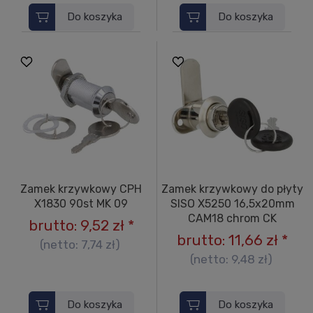
Do koszyka
Do koszyka
Zamek krzywkowy CPH
Zamek krzywkowy do płyty
X1830 90st MK 09
SISO X5250 16,5x20mm
CAM18 chrom CK
brutto:
9,52 zł
*
brutto:
11,66 zł
*
(netto:
7,74 zł
)
(netto:
9,48 zł
)
Do koszyka
Do koszyka