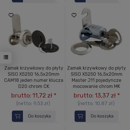
Zamek krzywkowy do płyty
Zamek krzywkowy do płyty
SISO X5250 16,5x20mm
SISO X5250 16,5x20mm
CAM18 jeden numer klucza
Master J11 pojedyncze
D20 chrom CK
mocowanie chrom MK
brutto:
11,72 zł
*
brutto:
13,37 zł
*
(netto:
9,53 zł
)
(netto:
10,87 zł
)
Do koszyka
Do koszyka