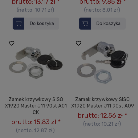
brutto:
13,17 zł
*
brutto:
9,85 zł
*
(netto:
10,71 zł
)
(netto:
8,01 zł
)
Do koszyka
Do koszyka
Zamek krzywkowy SISO
Zamek krzywkowy SISO
X1920 Master J11 90st A01
X1920 Master J11 90st A09
CK
brutto:
12,56 zł
*
brutto:
15,83 zł
*
(netto:
10,21 zł
)
(netto:
12,87 zł
)