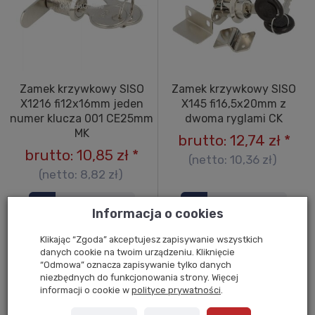
Zamek krzywkowy SISO
Zamek krzywkowy SISO
X1216 fi12x16mm jeden
X145 fi16,5x20mm z
numer klucza 001 CE25mm
dwoma ryglami CK
MK
brutto:
12,74 zł
*
brutto:
10,85 zł
*
(netto:
10,36 zł
)
(netto:
8,82 zł
)
Do koszyka
Do koszyka
Informacja o cookies
Klikając “Zgoda” akceptujesz zapisywanie wszystkich
danych cookie na twoim urządzeniu. Kliknięcie
“Odmowa” oznacza zapisywanie tylko danych
niezbędnych do funkcjonowania strony. Więcej
informacji o cookie w
polityce prywatności
.