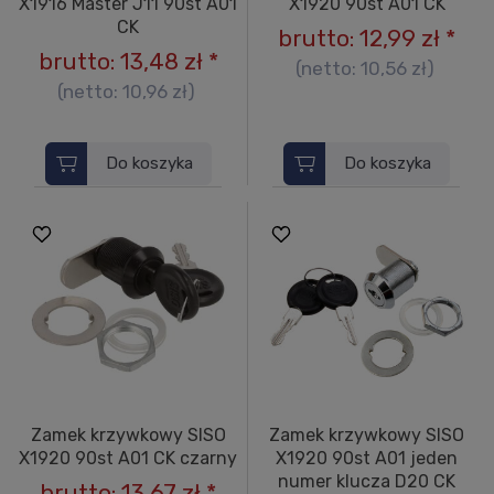
X1916 Master J11 90st A01
X1920 90st A01 CK
CK
brutto:
12,99 zł
*
brutto:
13,48 zł
*
(netto:
10,56 zł
)
(netto:
10,96 zł
)
Do koszyka
Do koszyka
Zamek krzywkowy SISO
Zamek krzywkowy SISO
X1920 90st A01 CK czarny
X1920 90st A01 jeden
numer klucza D20 CK
brutto:
13,67 zł
*