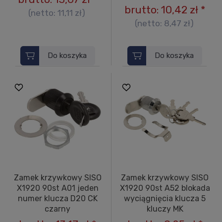
brutto:
10,42 zł
*
(netto:
11,11 zł
)
(netto:
8,47 zł
)
Do koszyka
Do koszyka
Zamek krzywkowy SISO
Zamek krzywkowy SISO
X1920 90st A01 jeden
X1920 90st A52 blokada
numer klucza D20 CK
wyciągnięcia klucza 5
czarny
kluczy MK