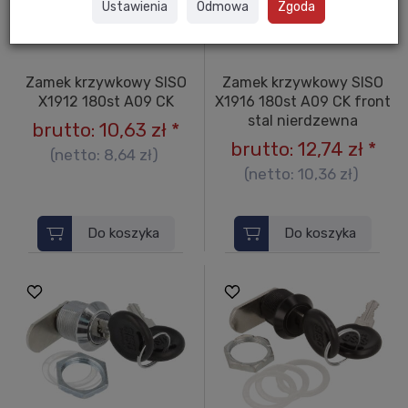
Ustawienia
Odmowa
Zgoda
Zamek krzywkowy SISO
Zamek krzywkowy SISO
X1912 180st A09 CK
X1916 180st A09 CK front
stal nierdzewna
brutto:
10,63 zł
*
brutto:
12,74 zł
*
(netto:
8,64 zł
)
(netto:
10,36 zł
)
Do koszyka
Do koszyka