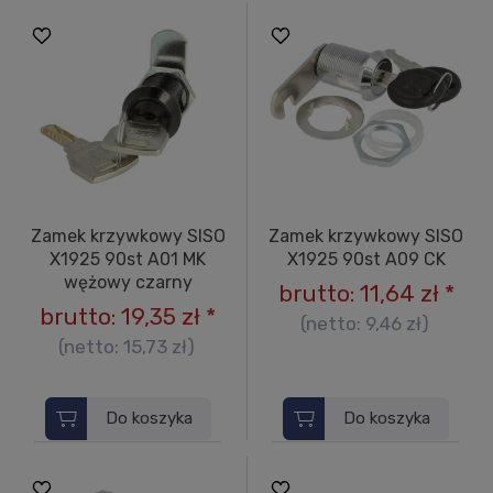
Zamek krzywkowy SISO
Zamek krzywkowy SISO
X1925 90st A01 MK
X1925 90st A09 CK
wężowy czarny
brutto:
11,64 zł
*
brutto:
19,35 zł
*
(netto:
9,46 zł
)
(netto:
15,73 zł
)
Do koszyka
Do koszyka