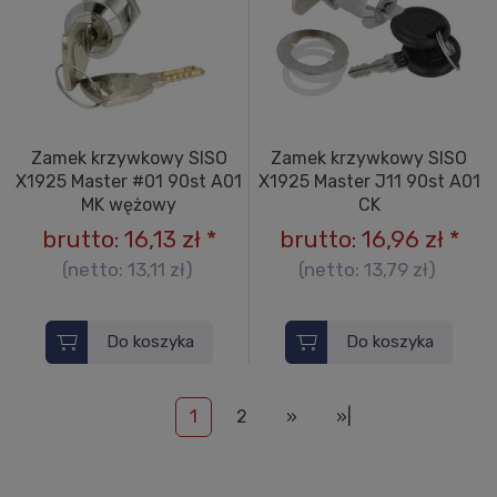
Zamek krzywkowy SISO
Zamek krzywkowy SISO
X1925 Master #01 90st A01
X1925 Master J11 90st A01
MK wężowy
CK
brutto:
16,13 zł
*
brutto:
16,96 zł
*
(netto:
13,11 zł
)
(netto:
13,79 zł
)
Do koszyka
Do koszyka
1
2
»
»|