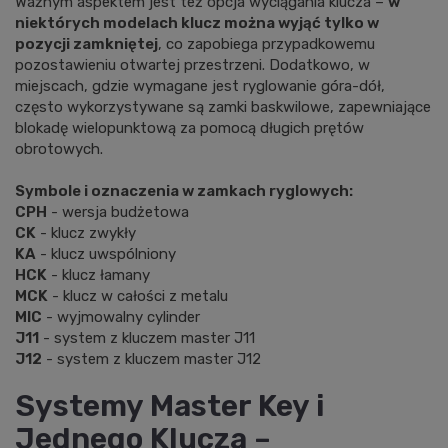
Ważnym aspektem jest też opcja wyciągania klucza –
w
niektórych modelach klucz można wyjąć tylko w
pozycji zamkniętej
, co zapobiega przypadkowemu
pozostawieniu otwartej przestrzeni. Dodatkowo, w
miejscach, gdzie wymagane jest ryglowanie góra-dół,
często wykorzystywane są
zamki baskwilowe
, zapewniające
blokadę wielopunktową za pomocą długich prętów
obrotowych.
Symbole i oznaczenia w zamkach ryglowych:
CPH
- wersja budżetowa
CK
- klucz zwykły
KA
- klucz uwspólniony
HCK
- klucz łamany
MCK
- klucz w całości z metalu
MIC
- wyjmowalny cylinder
J11
- system z kluczem master J11
J12
- system z kluczem master J12
Systemy Master Key i
Jednego Klucza –