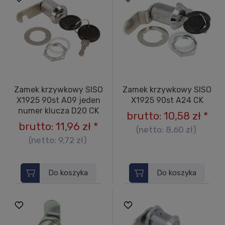
Zamek krzywkowy SISO
Zamek krzywkowy SISO
X1925 90st A09 jeden
X1925 90st A24 CK
numer klucza D20 CK
brutto:
10,58 zł
*
brutto:
11,96 zł
*
(netto:
8,60 zł
)
(netto:
9,72 zł
)
Do koszyka
Do koszyka