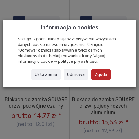
Do koszyka
Do koszyka
Informacja o cookies
Klikając “Zgoda” akceptujesz zapisywanie wszystkich
danych cookie na twoim urządzeniu. Kliknięcie
“Odmowa” oznacza zapisywanie tylko danych
niezbędnych do funkcjonowania strony. Więcej
informacji o cookie w
polityce prywatności
.
Ustawienia
Odmowa
Zgoda
Blokada do zamka SQUARE
Blokada do zamka SQUARE
drzwi podwójne czarny
drzwi pojedynczych
aluminium
brutto:
14,77 zł
*
brutto:
15,53 zł
*
(netto:
12,01 zł
)
(netto:
12,63 zł
)