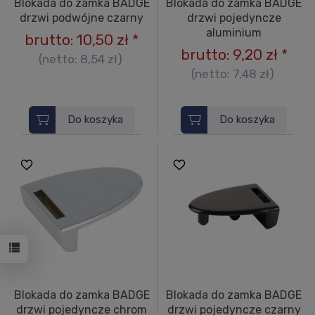
Blokada do zamka BADGE
Blokada do zamka BADGE
drzwi podwójne czarny
drzwi pojedyncze
aluminium
brutto:
10,50 zł
*
brutto:
9,20 zł
*
(netto:
8,54 zł
)
(netto:
7,48 zł
)
Do koszyka
Do koszyka
Blokada do zamka BADGE
Blokada do zamka BADGE
drzwi pojedyncze chrom
drzwi pojedyncze czarny