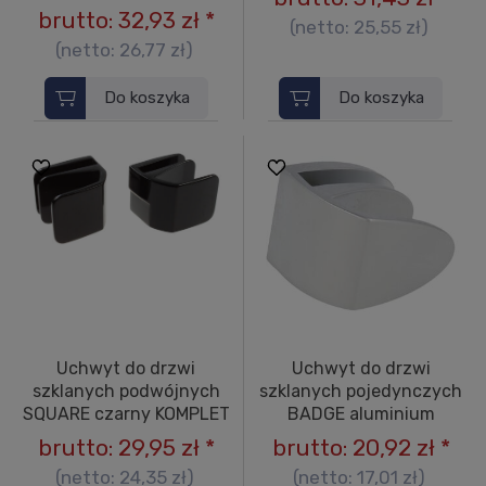
brutto:
32,93 zł
*
(netto:
25,55 zł
)
(netto:
26,77 zł
)
Do koszyka
Do koszyka
Uchwyt do drzwi
Uchwyt do drzwi
szklanych podwójnych
szklanych pojedynczych
SQUARE czarny KOMPLET
BADGE aluminium
brutto:
29,95 zł
*
brutto:
20,92 zł
*
(netto:
24,35 zł
)
(netto:
17,01 zł
)