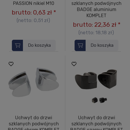
PASSION nikiel M10
szklanych podwójnych
BADGE aluminium
brutto:
0,63 zł
*
KOMPLET
(netto:
0,51 zł
)
brutto:
22,36 zł
*
(netto:
18,18 zł
)
Do koszyka
Do koszyka
Uchwyt do drzwi
Uchwyt do drzwi
szklanych podwójnych
szklanych podwójnych
BADGE chrom KOMPLET
BADGE czarny KOMPLET