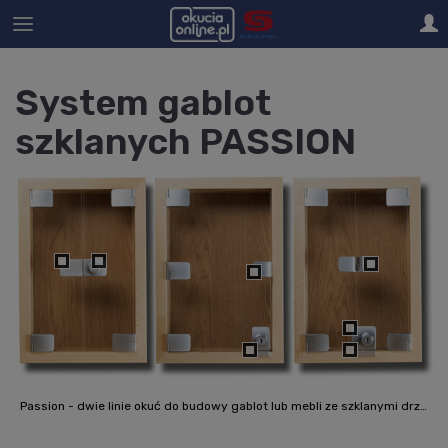
System gablot
szklanych PASSION
Passion - dwie linie okuć do budowy gablot lub mebli ze szklanymi drzwiczkami. Do wyboru jest seria SQUARE oraz BADGE dostępne w kolorach chrom, aluminium, czarny, brąz. Umożliwiają one budowę szafki z zawiasami, uchwytami i zamkami w jednolitej kolorystyce i kształcie.