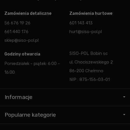
Zamówienia detaliczne
Zamówienia hurtowe
56 676 19 26
601 143 413
661 440 176
hurt@siso-pol.pl
sklep@siso-pol.pl
SISO-POL Bobin sc
Godziny otwarcia
ul. Chociszewskiego 2
Poniedziałek - piątek: 6:00 -
86-200 Chełmno
16:00
NIP : 875-156-03-01
Informacje
Popularne kategorie