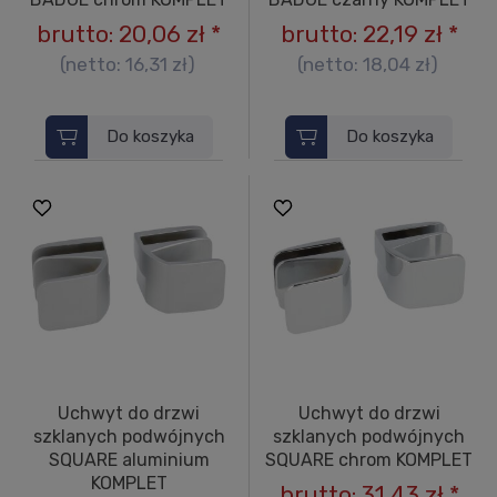
brutto:
20,06 zł
*
brutto:
22,19 zł
*
(netto:
16,31 zł
)
(netto:
18,04 zł
)
Do koszyka
Do koszyka
Uchwyt do drzwi
Uchwyt do drzwi
szklanych podwójnych
szklanych podwójnych
SQUARE aluminium
SQUARE chrom KOMPLET
KOMPLET
brutto:
31,43 zł
*