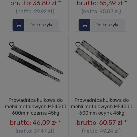
brutto:
36,80 zł
*
brutto:
55,39 zł
*
(netto:
29,92 zł
)
(netto:
45,03 zł
)
Do koszyka
Do koszyka
Prowadnica kulkowa do
Prowadnica kulkowa do
mebli metalowych ME4500
mebli metalowych ME4500
600mm czarna 45kg
600mm ocynk 45kg
brutto:
46,09 zł
*
brutto:
60,57 zł
*
(netto:
37,47 zł
)
(netto:
49,24 zł
)