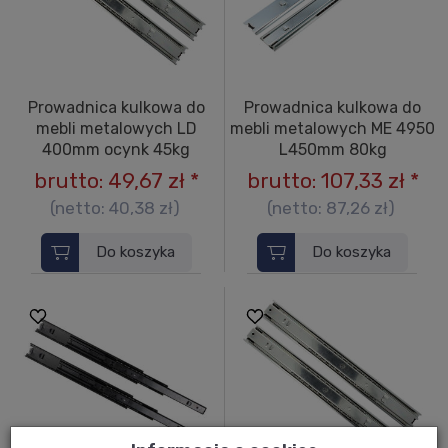
Prowadnica kulkowa do
Prowadnica kulkowa do
mebli metalowych LD
mebli metalowych ME 4950
400mm ocynk 45kg
L450mm 80kg
brutto:
49,67 zł
*
brutto:
107,33 zł
*
(netto:
40,38 zł
)
(netto:
87,26 zł
)
Do koszyka
Do koszyka