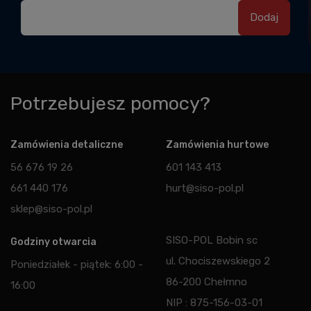
Potrzebujesz pomocy?
Zamówienia detaliczne
Zamówienia hurtowe
56 676 19 26
601 143 413
661 440 176
hurt@siso-pol.pl
sklep@siso-pol.pl
SISO-POL Bobin sc
Godziny otwarcia
ul. Chociszewskiego 2
Poniedziałek - piątek: 6:00 -
86-200 Chełmno
16:00
NIP : 875-156-03-01