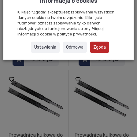
Informacja o cookies
Klikając “Zgoda” akceptujesz zapisywanie wszystkich
Prowadnica kulkowa do
Prowadnica kulkowa do
danych cookie na twoim urządzeniu. Kliknięcie
mebli metalowych ME4500
mebli metalowych ME4500
“Odmowa” oznacza zapisywanie tylko danych
300mm czarna 45KG
300mm ocynk 45KG
niezbędnych do funkcjonowania strony. Więcej
informacji o cookie w
polityce prywatności
.
brutto:
26,36 zł
*
brutto:
30,32 zł
*
(netto:
21,43 zł
)
(netto:
24,65 zł
)
Ustawienia
Odmowa
Zgoda
Do koszyka
Do koszyka
Prowadnica kulkowa do
Prowadnica kulkowa do