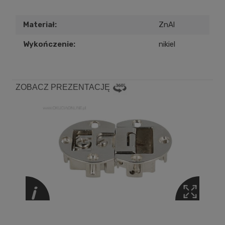
Materiał:
ZnAl
Wykończenie:
nikiel
ZOBACZ PREZENTACJĘ