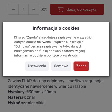
Szt.
dodaj do koszyka
Informacja o cookies
Zapytaj o cenę hurtową
Klikając “Zgoda” akceptujesz zapisywanie wszystkich
danych cookie na twoim urządzeniu. Kliknięcie
Drukuj
“Odmowa” oznacza zapisywanie tylko danych
niezbędnych do funkcjonowania strony. Więcej
informacji o cookie w
polityce prywatności
.
Dostawa 24
Gwarancja
Zwrot
w 24h
Przez 1 rok
Do 14 dni
Ustawienia
Odmowa
Zgoda
Zawias FLAP do klap odpinany - możliwa regulacja,
identyczne nawiercenie w wieńcu i klapie
Wymiary:
fi30mm x 10mm
Materiał:
znal
Wykończenie
: nikiel