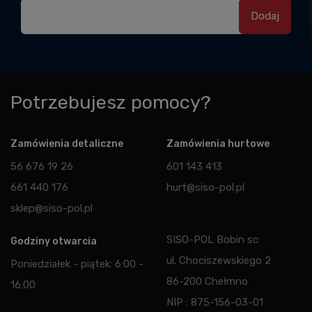
Potrzebujesz pomocy?
Zamówienia detaliczne
Zamówienia hurtowe
56 676 19 26
601 143 413
661 440 176
hurt@siso-pol.pl
sklep@siso-pol.pl
SISO-POL Bobin sc
Godziny otwarcia
ul. Chociszewskiego 2
Poniedziałek - piątek: 6:00 -
86-200 Chełmno
16:00
NIP : 875-156-03-01