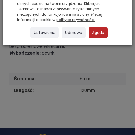
Dostawa 24
Gwarancja
Zwrot
danych cookie na twoim urządzeniu. Kliknięcie
w 24h
Przez 1 rok
Do 14 dni
“Odmowa” oznacza zapisywanie tylko danych
niezbędnych do funkcjonowania strony. Więcej
informacji o cookie w
polityce prywatności
.
Wkręt 6,0x120 mm
(100 szt)
Ustawienia
Odmowa
Zgoda
Wkręty wykonane z wysokiej jakości stali.
Z łbem stożkowym i ostrą końcówką ułatwiającą
bezproblemowe wkręcanie.
Wykończenie:
ocynk
Średnica:
6mm
Długość:
120mm