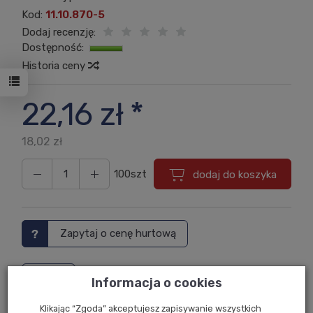
Kod:
11.10.870-5
Dodaj recenzję:
Dostępność:
Jest
Historia ceny
22,16 zł *
18,02 zł
100szt
dodaj do koszyka
Zapytaj o cenę hurtową
Drukuj
Informacja o cookies
Klikając “Zgoda” akceptujesz zapisywanie wszystkich