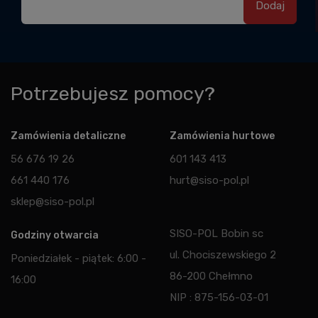
Potrzebujesz pomocy?
Zamówienia detaliczne
Zamówienia hurtowe
56 676 19 26
601 143 413
661 440 176
hurt@siso-pol.pl
sklep@siso-pol.pl
SISO-POL Bobin sc
Godziny otwarcia
ul. Chociszewskiego 2
Poniedziałek - piątek: 6:00 -
86-200 Chełmno
16:00
NIP : 875-156-03-01