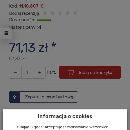
Kod:
11.10.607-0
Dodaj recenzję:
Dostępność:
Jest
Historia ceny
71,13 zł *
57,83 zł
kart.
dodaj do koszyka
Zapytaj o cenę hurtową
Drukuj
Informacja o cookies
Klikając “Zgoda” akceptujesz zapisywanie wszystkich