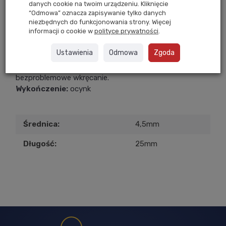
Dostawa 24
Gwarancja
Zwrot
danych cookie na twoim urządzeniu. Kliknięcie
“Odmowa” oznacza zapisywanie tylko danych
w 24h
Przez 1 rok
Do 14 dni
niezbędnych do funkcjonowania strony. Więcej
informacji o cookie w
polityce prywatności
.
Wkręt 4,5x25 mm
(1000 szt)
Ustawienia
Odmowa
Zgoda
Wkręty wykonane z wysokiej jakości stali.
Z łbem stożkowym i ostrą końcówką ułatwiającą
bezproblemowe wkręcanie.
Wykończenie:
ocynk
Średnica:
4,5mm
Długość:
25mm