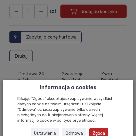
szt.
dodaj do koszyka
Zapytaj o cenę hurtową
Drukuj
Dostawa 24
Gwarancja
Zwrot
w 24h
Przez 1 rok
Do 14 dni
Informacja o cookies
Śruba mocująca uchwyt meblowy do lameli
Klikając “Zgoda” akceptujesz zapisywanie wszystkich
danych cookie na twoim urządzeniu. Kliknięcie
ściennych serii ACU
“Odmowa” oznacza zapisywanie tylko danych
niezbędnych do funkcjonowania strony. Więcej
Seria ACU
łączy nowoczesny design z praktyczną
informacji o cookie w
polityce prywatności
.
funkcjonalnością. Produkty zostały zaprojektowane z
myślą o mocowaniu akcesoriów na lamelach bez
Ustawienia
Odmowa
Zgoda