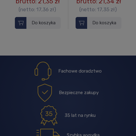
brutto:
21,35 zł
brutto:
21,34 zł
(netto:
17,36 zł
)
(netto:
17,35 zł
)
Do koszyka
Do koszyka
Fachowe doradztwo
Bezpieczne zakupy
35 lat na rynku
Szybka wysyłka