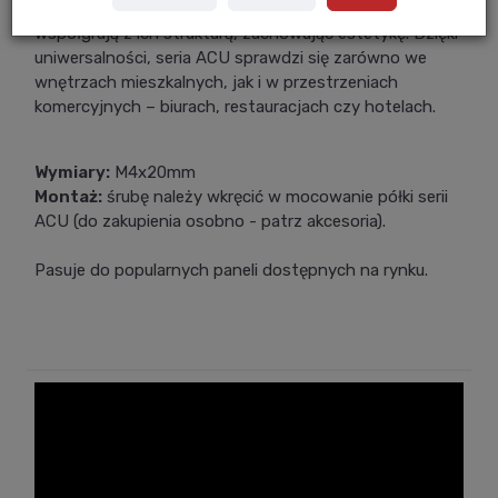
konieczności wiercenia, dzięki czemu harmonijnie
współgrają z ich strukturą, zachowując estetykę. Dzięki
uniwersalności, seria ACU sprawdzi się zarówno we
wnętrzach mieszkalnych, jak i w przestrzeniach
komercyjnych – biurach, restauracjach czy hotelach.
Wymiary:
M4x20mm
Montaż:
śrubę należy wkręcić w mocowanie półki serii
ACU (do zakupienia osobno - patrz akcesoria).
Pasuje do popularnych paneli dostępnych na rynku.