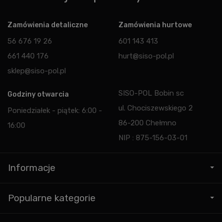
Zamówienia detaliczne
Zamówienia hurtowe
56 676 19 26
601 143 413
661 440 176
hurt@siso-pol.pl
sklep@siso-pol.pl
SISO-POL Bobin sc
Godziny otwarcia
ul. Chociszewskiego 2
Poniedziałek - piątek: 6:00 -
86-200 Chełmno
16:00
NIP : 875-156-03-01
Informacje
Popularne kategorie