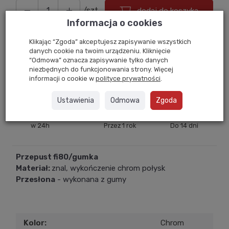
/szt.
dodaj do koszyka
Informacja o cookies
Klikając “Zgoda” akceptujesz zapisywanie wszystkich
danych cookie na twoim urządzeniu. Kliknięcie
Zapytaj o cenę hurtową
“Odmowa” oznacza zapisywanie tylko danych
niezbędnych do funkcjonowania strony. Więcej
informacji o cookie w
polityce prywatności
.
Drukuj
Ustawienia
Odmowa
Zgoda
Dostawa 24
Gwarancja
Zwrot
w 24h
Przez 1 rok
Do 14 dni
Przepust fi80/gumka
Materiał:
znal, wykończenie chrom połysk
Przesłona
- wykonana z gumy
Kolor:
Chrom