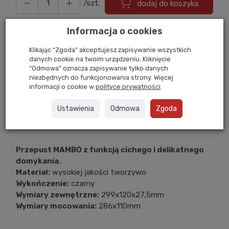
/szt.
dodaj do koszyka
Informacja o cookies
Zapytaj o cenę hurtową
Klikając “Zgoda” akceptujesz zapisywanie wszystkich
danych cookie na twoim urządzeniu. Kliknięcie
“Odmowa” oznacza zapisywanie tylko danych
niezbędnych do funkcjonowania strony. Więcej
Drukuj
informacji o cookie w
polityce prywatności
.
Dostawa 24
Gwarancja
Zwrot
Ustawienia
Odmowa
Zgoda
w 24h
Przez 1 rok
Do 14 dni
Przepust MAMBO z funkcją cichego i delikatnego
domykania.
Materiał:
wysokiej jakości tworzywo
Wykończenie:
czarny
Wymiary zewnętrzne:
299x120x27,5mm
Wymiary mocowania:
286x110mm