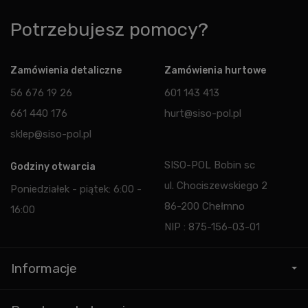
Potrzebujesz pomocy?
Zamówienia detaliczne
Zamówienia hurtowe
56 676 19 26
601 143 413
661 440 176
hurt@siso-pol.pl
sklep@siso-pol.pl
SISO-POL Bobin sc
Godziny otwarcia
ul. Chociszewskiego 2
Poniedziałek - piątek: 6:00 -
86-200 Chełmno
16:00
NIP : 875-156-03-01
Informacje