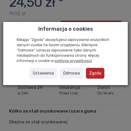
24,50 zł *
19,92 zł
/szt.
dodaj do koszyka
Informacja o cookies
Klikając “Zgoda” akceptujesz zapisywanie wszystkich
danych cookie na twoim urządzeniu. Kliknięcie
“Odmowa” oznacza zapisywanie tylko danych
Zapytaj o cenę hurtową
niezbędnych do funkcjonowania strony. Więcej
informacji o cookie w
polityce prywatności
.
Drukuj
Ustawienia
Odmowa
Zgoda
Dostawa 24
Gwarancja
Zwrot
w 24h
Przez 1 rok
Do 14 dni
Kółko ze stali ocynkowane i szara guma
Obejma ze stali ocynkowanej