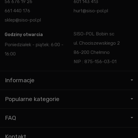
56 676 19 26
601 143 413
661 440 176
hurt@siso-pol.pl
sklep@siso-pol.pl
SISO-POL Bobin sc
Godziny otwarcia
ul. Chociszewskiego 2
Poniedziałek - piątek: 6:00 -
86-200 Chełmno
16:00
NIP : 875-156-03-01
Informacje
Popularne kategorie
FAQ
Kontakt