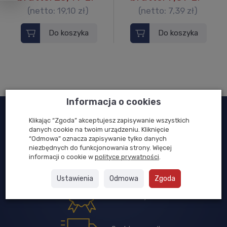
(netto:
19,10 zł
)
(netto:
7,39 zł
)
Do koszyka
Do koszyka
Informacja o cookies
Klikając “Zgoda” akceptujesz zapisywanie wszystkich
Fachowe doradztwo
danych cookie na twoim urządzeniu. Kliknięcie
“Odmowa” oznacza zapisywanie tylko danych
niezbędnych do funkcjonowania strony. Więcej
informacji o cookie w
polityce prywatności
.
Bezpieczne zakupy
Ustawienia
Odmowa
Zgoda
35 lat na rynku